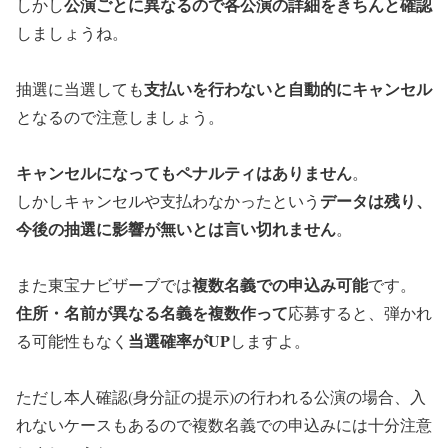
公演ごとに異なるので各公演の詳細をきちんと確認
しかし
しましょうね。
支払いを行わないと自動的にキャンセル
抽選に当選しても
となるので注意しましょう。
キャンセルになってもペナルティはありません
。
データは残り、
しかしキャンセルや支払わなかったという
今後の抽選に影響が無いとは言い切れません
。
複数名義での申込み可能
また東宝ナビザーブでは
です。
住所・名前が異なる名義を複数作って
応募すると、弾かれ
当選確率がUP
る可能性もなく
しますよ。
ただし本人確認(身分証の提示)の行われる公演の場合、入
れないケースもあるので複数名義での申込みには十分注意