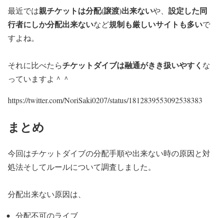
親チケットは分配(譲渡)出来ない
設定した同
最近では
や、
行者にしか分配出来ない
規制も厳しいサイトも多い
など
で
すよね。
チケットダイブは融通がきき扱いやすく
それに比べたら
な
っていますよ＾＾
https://twitter.com/NoriSaki0207/status/1812839553092538383
まとめ
今回はチケットダイブの分配手順や出来ない時の原因と対
処法そしてルールについて調査しました。
分配出来ない原因は、
分配不可のライブ