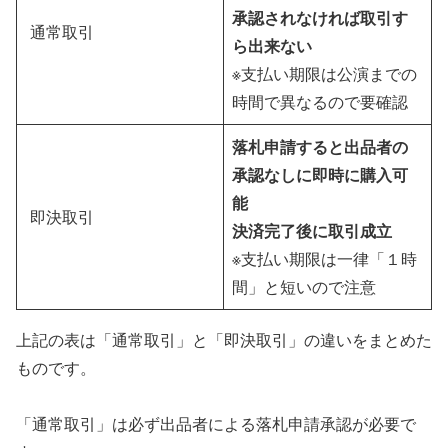
承認されなければ取引す
通常取引
ら出来ない
※
支払い期限
は
公演までの
時間で異なる
ので要確認
落札申請すると出品者の
承認なしに即時に購入可
能
即決取引
決済完了後に取引成立
※
支払い期限
は一律「
１時
間
」と短いので注意
上記の表は「通常取引」と「即決取引」の違いをまとめた
ものです。
「通常取引」は必ず出品者による落札申請承認が必要で