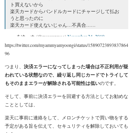
ト買えないから
楽天カードからバンドルカードにチャージして払お
うと思ったのに
楽天カード使えないじゃん…不具合……
— まゆーぬ (@mayeunwoo)
November 24, 2019
https://twitter.com/myammyamyoongi/status/15890723893837864
96
決済エラーになってしまった場合は不正利用が疑
つまり、
われている状態なので、繰り返し同じカードでトライして
もそのままエラーが解除される可能性は低い
のです。
そして、事前に決済エラーを回避する方法としてお勧めな
こととしては、
楽天に事前に連絡をして、メロンチケットで買い物をする
予定がある旨を伝えて、セキュリティを解除しておいても