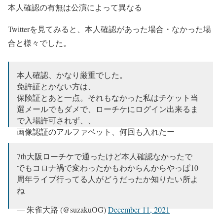
本人確認の有無は公演によって異なる
Twitterを見てみると、本人確認があった場合・なかった場
合と様々でした。
本人確認、かなり厳重でした。
免許証とかない方は、
保険証とあと一点。それもなかった私はチケット当
選メールでもダメで、ローチケにログイン出来るま
で入場許可されず、、
画像認証のアルファベット、何回も入れたー
#TOKYO卍REVENGERS_EX
7th大阪ローチケで通ったけど本人確認なかったで
— miyama NAKEDいつまでも待ってる (@miyamax32)
でもコロナ禍で変わったかもわからんからやっぱ10
February 7, 2022
周年ライブ行ってる人がどうだったか知りたい所よ
ね
— 朱雀大路 (@suzakuOG)
December 11, 2021