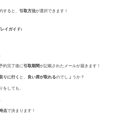
引取方法
約すると、
が選択できます！
レイガイド)
。
引取期間
予約完了後に
が記載されたメールが届きます！
取りに行く
良い席が取れる
と、
のでしょうか？
りをしても、
。
時点
で決まります！