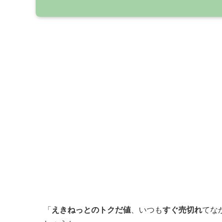
「
えきねっとのトクだ値
、いつも
すぐ売切れ
てな