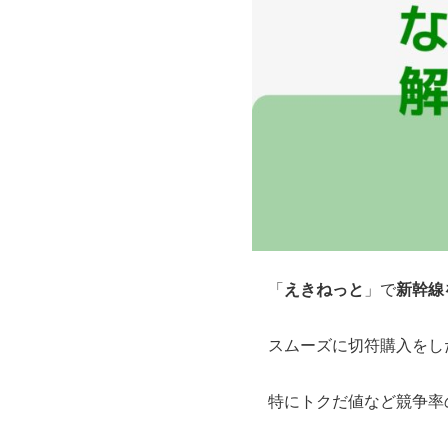
えきねっと
新幹線
「
」で
スムーズに切符購入をし
特にトクだ値など競争率