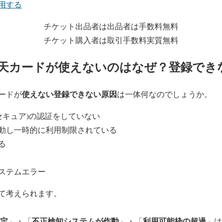
用する
チケット出品者は出品者は手数料無料
チケット購入者は取引手数料実質無料
天カードが使えないのはなぜ？登録でき
使えない登録できない原因
ードが
は一体何なのでしょうか。
セキュア)の認証をしていない
動し一時的に利用制限されている
る
ステムエラー
て考えられます。
設定
不正検知システムが作動
利用可能枠の超過
」・「
」・「
」は